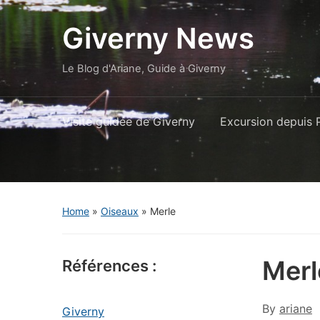
Giverny News
Le Blog d'Ariane, Guide à Giverny
Visite guidée de Giverny
Excursion depuis P
Home
»
Oiseaux
»
Merle
Merl
Références :
By
ariane
Giverny