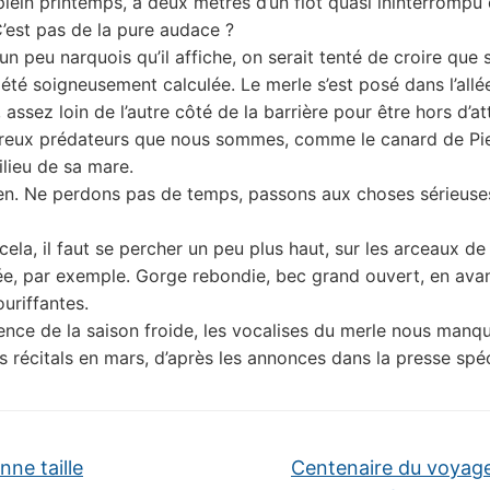
lein printemps, à deux mètres d’un flot quasi ininterrompu
 C’est pas de la pure audace ?
r un peu narquois qu’il affiche, on serait tenté de croire que 
 été soigneusement calculée. Le merle s’est posé dans l’allé
 assez loin de l’autre côté de la barrière pour être hors d’at
reux prédateurs que nous sommes, comme le canard de Pier
lieu de sa mare.
en. Ne perdons pas de temps, passons aux choses sérieuses
ela, il faut se percher un peu plus haut, sur les arceaux de 
ée, par exemple. Gorge rebondie, bec grand ouvert, en avan
uriffantes.
lence de la saison froide, les vocalises du merle nous manqu
s récitals en mars, d’après les annonces dans la presse spéc
ne taille
Centenaire du voyag