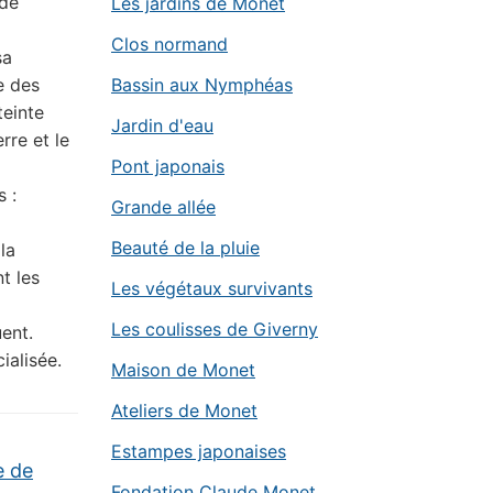
 de
Les jardins de Monet
Clos normand
sa
e des
Bassin aux Nymphéas
teinte
Jardin d'eau
re et le
Pont japonais
 :
Grande allée
Beauté de la pluie
la
t les
Les végétaux survivants
Les coulisses de Giverny
ent.
ialisée.
Maison de Monet
Ateliers de Monet
Estampes japonaises
e de
Fondation Claude Monet