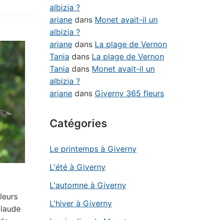
albizia ?
ariane
dans
Monet avait-il un
albizia ?
ariane
dans
La plage de Vernon
Tania
dans
La plage de Vernon
Tania
dans
Monet avait-il un
albizia ?
ariane
dans
Giverny 365 fleurs
Catégories
Le printemps à Giverny
L'été à Giverny
L'automne à Giverny
leurs
L'hiver à Giverny
Claude