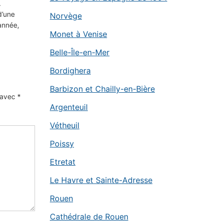
.
d’une
Norvège
année,
Monet à Venise
Belle-Île-en-Mer
Bordighera
Barbizon et Chailly-en-Bière
s avec
*
Argenteuil
Vétheuil
Poissy
Etretat
Le Havre et Sainte-Adresse
Rouen
Cathédrale de Rouen