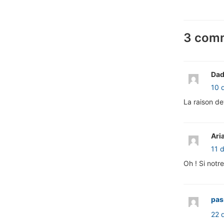
3 comm
Dad
10 
La raison de
Ari
11 
Oh ! Si notre
pas
22 