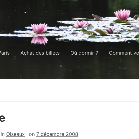
aris
Achat des billets
Où dormir ?
Comment ven
e
in
Oiseaux
on
7 décembre 2008