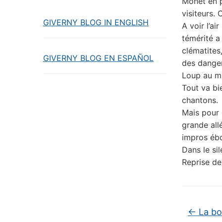
Monet en p
visiteurs.
GIVERNY BLOG IN ENGLISH
A voir l’ai
témérité a
clématites,
GIVERNY BLOG EN ESPAÑOL
des dange
Loup au mi
Tout va bi
chantons.
Mais pour c
grande all
impros ébo
Dans le si
Reprise de
←
La bon