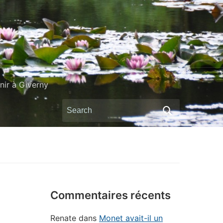
ir à Giverny
Search
for:
Commentaires récents
Renate
dans
Monet avait-il un