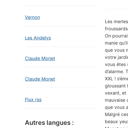
Vernon
Les merles
froussards
On pourrai
Les Andelys
manie qu’i
que vous 
votre jard
Claude Monet
vous êtes 
d’alarme. 
XXL ! s’ém
Claude Monet
gloussant 
vexant, et
Flux rss
mauvaise 
que vous al
Malgré ces
beaux yeux
Autres langues :