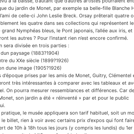
evu à la baisse, d’autant que d’autres artistes pourraient en
que du jardin de Monet, par exemple sa belle-fille Blanche
l’ami de celle-ci John Leslie Breck. Orsay prêterait quatre 
blement les quatre dans ses collections qui représentent le
 le grand Nymphéas bleus, le Pont japonais, l’allée aux iris, et
ont les autres ? Pour l’instant rien n’est encore confirmé.
n sera divisée en trois parties :
n dun paysage (1883?1904)
tre du XXe siècle (1899?1926)
ion dune image (1905?1926)
 d’époque prises par les amis de Monet, Guitry, Clémentel 
seront très intéressantes à comparer avec les tableaux et av
uel. On pourra mesurer ressemblances et différences. Car de
onet, son jardin a été « réinventé » par et pour le public
ui.
n pratique, le musée appliquera son tarif habituel, soit un m
le billet, rien à voir avec certains prix d’expos qui font fair
ert de 10h à 18h tous les jours (y compris les lundis) du 1er