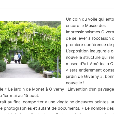
Un coin du voile qui ent
encore le Musée des
Impressionnismes Givern
de se lever à l’occasion 
première conférence de 
L’exposition inaugurale d
nouvelle structure qui re
musée d’Art Américain G
« sera entièrement cons
jardin de Giverny », bon
nouvelle !
tule « Le jardin de Monet à Giverny : Linvention d’un paysage
u 1er mai au 15 août.
rait au final comporter « une vingtaine doeuvres peintes, u
de photographies et autant de documents. » Le nombre de