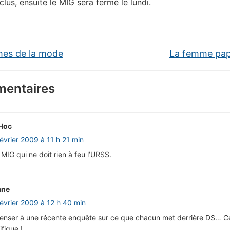
inclus, ensuite le MIG sera fermé le lundi.
mes de la mode
La femme pap
entaires
Hoc
février 2009 à 11 h 21 min
MIG qui ne doit rien à feu l’URSS.
ane
février 2009 à 12 h 40 min
penser à une récente enquête sur ce que chacun met derrière DS… C
ifique !