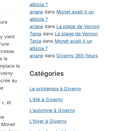
albizia ?
ariane
dans
Monet avait-il un
albizia ?
oure
ariane
dans
La plage de Vernon
Tania
dans
La plage de Vernon
y vient
Tania
dans
Monet avait-il un
d’une
albizia ?
presse.
ariane
dans
Giverny 365 fleurs
e la
mplace le
Catégories
iverny
acrée au
ne
Le printemps à Giverny
L'été à Giverny
 », et
L'automne à Giverny
ne
L'hiver à Giverny
s Monet