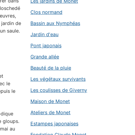
trer dans
Les jardins de Monet
 Hoschedé
Clos normand
oeuvres,
 jardin de
Bassin aux Nymphéas
 un saule.
Jardin d'eau
Pont japonais
Grande allée
Beauté de la pluie
et
Les végétaux survivants
ec le
Les coulisses de Giverny
puis le
Maison de Monet
Ateliers de Monet
odique
e gloups.
Estampes japonaises
 mai au
Fondation Claude Monet