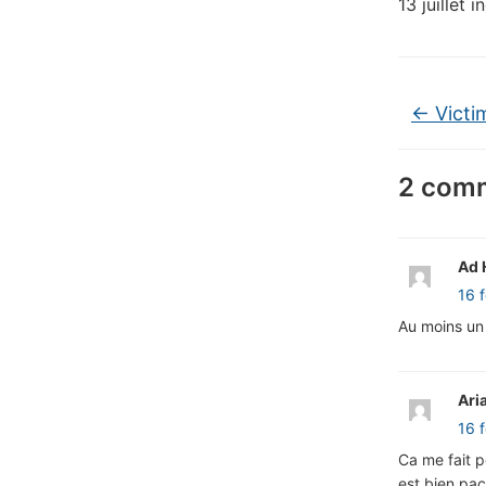
13 juillet 
←
Victi
2 comm
Ad 
16 
Au moins un 
Ari
16 
Ca me fait 
est bien pac