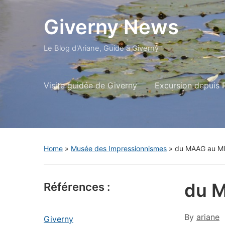
Giverny News
Le Blog d'Ariane, Guide à Giverny
Visite guidée de Giverny
Excursion depuis P
Home
»
Musée des Impressionnismes
»
du MAAG au M
du 
Références :
By
ariane
Giverny