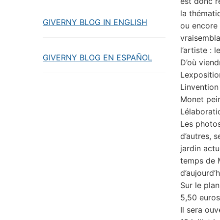
est donc r
la thémati
GIVERNY BLOG IN ENGLISH
ou encore 
vraisembla
l’artiste :
GIVERNY BLOG EN ESPAÑOL
D’où viendr
Lexpositio
Linventio
Monet pein
Lélaborat
Les photos
d’autres, 
jardin act
temps de M
d’aujourd’h
Sur le pla
5,50 euros 
Il sera ouv