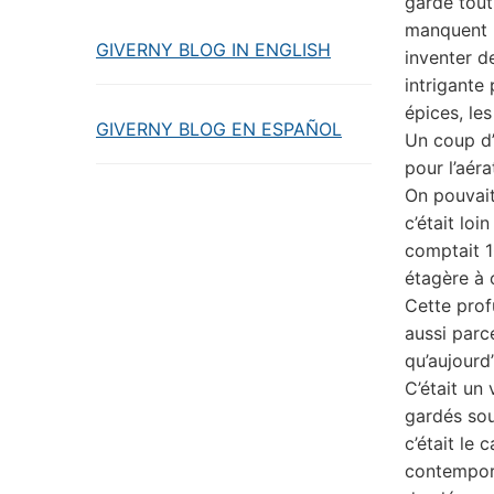
garde tout
manquent 
GIVERNY BLOG IN ENGLISH
inventer d
intrigante 
épices, les
GIVERNY BLOG EN ESPAÑOL
Un coup d’o
pour l’aér
On pouvait
c’était lo
comptait 1
étagère à 
Cette profu
aussi parc
qu’aujourd’
C’était un
gardés sou
c’était le
contempor