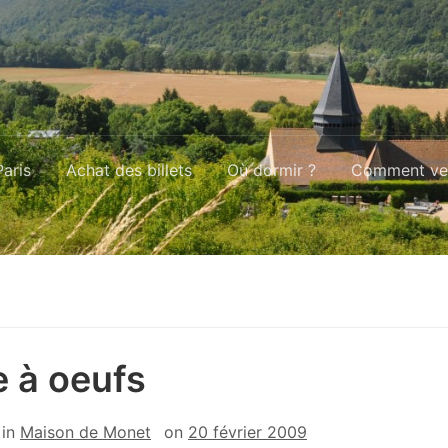
aris
Achat des billets
Où dormir ?
Comment ven
e à oeufs
in
Maison de Monet
on
20 février 2009