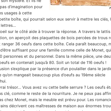
 son mystère. Et ils ne
pas d’imagination pour
es usages à cette
petite boîte, qui pourrait selon eux servir à mettre les clés, 
 lettres…
eil sur le côté aide à trouver la réponse. A travers le latti
ation, on aperçoit des plaquettes de bois percées de trous 
 ranger 36 oeufs dans cette boîte. Cela paraît beaucoup, 
in d’être suffisant pour une famille comme celle de Monet, qu
0 personnes et du personnel. Dans la même pièce, une de
oeufs en contenait jusqu’à 80. Soit un total de 116 oeufs !
sion s’explique par la présence d’un poulailler dans le jardi
e qu’on mangeait beaucoup plus d’oeufs au 19ème siècle
hui.
 vrai trésor… Vous avez vu cette belle serrure ? Les oeufs ét
s clé, comme le reste de la nourriture. Je ne peux pas affi
 cas chez Monet, mais le meuble est prévu pour. Les romanci
ains décrivent ces maîtresses de maison aux énormes tro