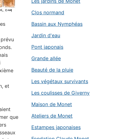
Les jardins de Monet
Clos normand
les
Bassin aux Nymphéas
Jardin d'eau
s prévu
Pont japonais
ronds.
mais
Grande allée
i
Beauté de la pluie
uxième
Les végétaux survivants
n, et
Les coulisses de Giverny
Maison de Monet
aient
Ateliers de Monet
rmer que
ers
Estampes japonaises
usseaux
Fondation Claude Monet