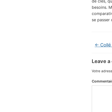
de clés, q
besoins. M
comparativ
se passer 
←
Collé 
Leave a
Votre adress
Commentai