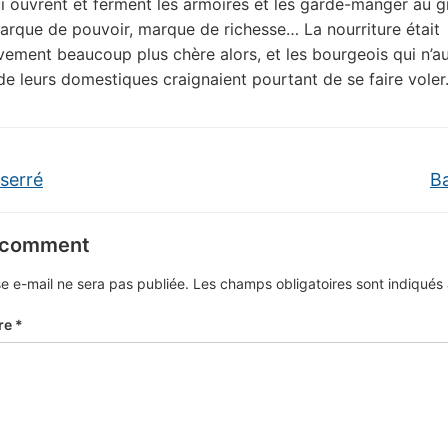
ui ouvrent et ferment les armoires et les garde-manger au g
arque de pouvoir, marque de richesse… La nourriture était
ement beaucoup plus chère alors, et les bourgeois qui n’au
de leurs domestiques craignaient pourtant de se faire voler
serré
B
 comment
e e-mail ne sera pas publiée.
Les champs obligatoires sont indiqué
re
*