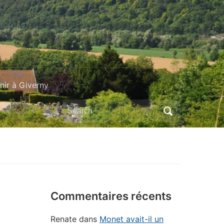
ir à Giverny
Search
for:
Commentaires récents
Renate
dans
Monet avait-il un