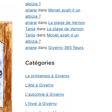
albizia ?
ariane
dans
Monet avait-il un
albizia ?
ariane
dans
La plage de Vernon
Tania
dans
La plage de Vernon
Tania
dans
Monet avait-il un
albizia ?
ariane
dans
Giverny 365 fleurs
Catégories
Le printemps à Giverny
L'été à Giverny
L'automne à Giverny
L'hiver à Giverny