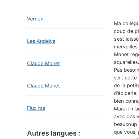
Vernon
Ma collègue
coup de pi
s’est laiss
Les Andelys
merveilles
Monet rego
aquarelles.
Claude Monet
Pas besoin
sert cette
de la petit
Claude Monet
d’épiceri
bien connu,
Flux rss
Mais il m’a
avec des v
beaucoup m
que vous, p
Autres langues :