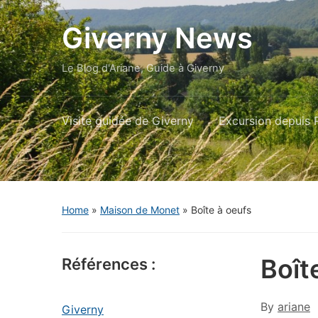
Giverny News
Le Blog d'Ariane, Guide à Giverny
Visite guidée de Giverny
Excursion depuis P
Home
»
Maison de Monet
»
Boîte à oeufs
Boît
Références :
By
ariane
Giverny