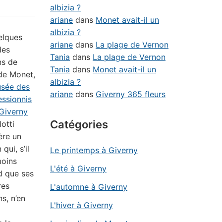
albizia ?
ariane
dans
Monet avait-il un
albizia ?
elques
ariane
dans
La plage de Vernon
des
Tania
dans
La plage de Vernon
ns de
Tania
dans
Monet avait-il un
de Monet,
albizia ?
sée des
ariane
dans
Giverny 365 fleurs
essionnis
Giverny
Catégories
lotti
ère un
 qui, s’il
Le printemps à Giverny
moins
L'été à Giverny
d que ses
res
L'automne à Giverny
ns, n’en
L'hiver à Giverny