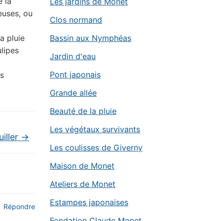
 la
Les jardins de Monet
euses, ou
Clos normand
a pluie
Bassin aux Nymphéas
ulipes
Jardin d'eau
Pont japonais
es
Grande allée
Beauté de la pluie
Les végétaux survivants
iller
→
Les coulisses de Giverny
Maison de Monet
Ateliers de Monet
Estampes japonaises
Répondre
Fondation Claude Monet