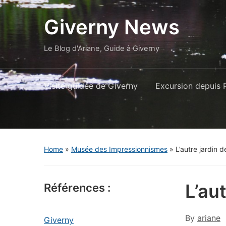
Giverny News
Le Blog d'Ariane, Guide à Giverny
Visite guidée de Giverny
Excursion depuis P
Home
»
Musée des Impressionnismes
»
L’autre jardin 
L’au
Références :
By
ariane
Giverny