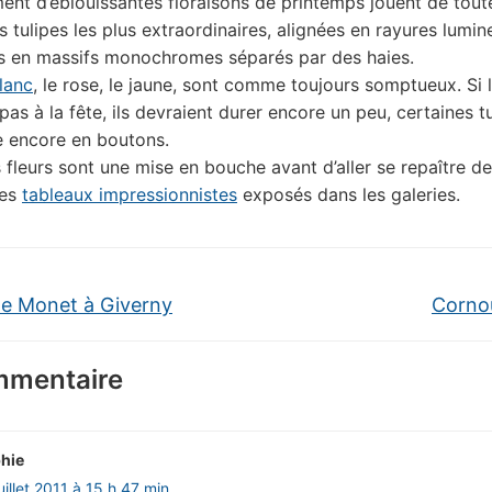
nt d’éblouissantes floraisons de printemps jouent de toute
tulipes les plus extraordinaires, alignées en rayures lumin
s en massifs monochromes séparés par des haies.
blanc
, le rose, le jaune, sont comme toujours somptueux. Si l
 pas à la fête, ils devraient durer encore un peu, certaines t
 encore en boutons.
 fleurs sont une mise en bouche avant d’aller se repaître d
des
tableaux impressionnistes
exposés dans les galeries.
e Monet à Giverny
Cornou
mmentaire
hie
uillet 2011 à 15 h 47 min