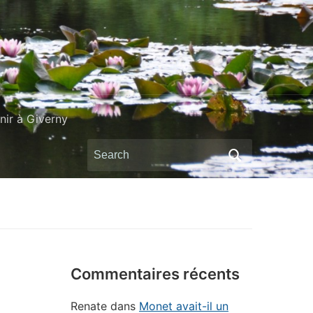
ir à Giverny
Search
for:
Commentaires récents
Renate
dans
Monet avait-il un