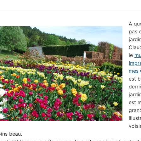
A qu
pas 
jardi
Clau
le
mu
Impr
mes 
est b
derri
jardin
est 
gran
illust
voisi
ins beau.