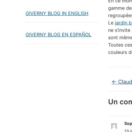
En ce mome
gamme des 
GIVERNY BLOG IN ENGLISH
regroupée
Le
jardin 
ne s’invite
GIVERNY BLOG EN ESPAÑOL
sont même
Toutes ces
couleurs 
←
Claud
Un co
Sop
19 j