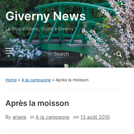
Giverny News
Le Blog d'Ariane, Guide à Giverny
Search
Toggle
for:
mobile
menu
Home
»
A la campagne
»
Après la moisson
Après la moisson
By
ariane
in
A la campagne
on
13 août 2010