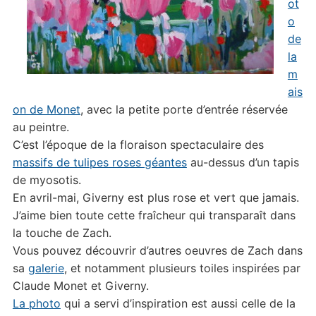
ot
o
de
la
m
ais
on de Monet
, avec la petite porte d’entrée réservée
au peintre.
C’est l’époque de la floraison spectaculaire des
massifs de tulipes roses géantes
au-dessus d’un tapis
de myosotis.
En avril-mai, Giverny est plus rose et vert que jamais.
J’aime bien toute cette fraîcheur qui transparaît dans
la touche de Zach.
Vous pouvez découvrir d’autres oeuvres de Zach dans
sa
galerie
, et notamment plusieurs toiles inspirées par
Claude Monet et Giverny.
La photo
qui a servi d’inspiration est aussi celle de la