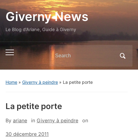
Giverny News
Le Blog d'Ariane, Guide à Giverny
Search
Toggle
for:
mobile
menu
Home
»
Giverny à peindre
»
La petite porte
La petite porte
By
ariane
in
Giverny à peindre
on
30 décembre 2011