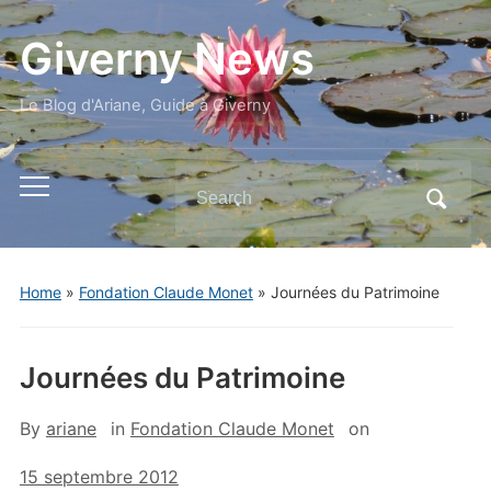
Giverny News
Le Blog d'Ariane, Guide à Giverny
Search
Toggle
for:
mobile
menu
Home
»
Fondation Claude Monet
»
Journées du Patrimoine
Journées du Patrimoine
By
ariane
in
Fondation Claude Monet
on
15 septembre 2012