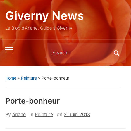
Giverny News
Le Blog d'Ariane, Guide à Giverny
Search
Toggle
for:
mobile
menu
Home
»
Peinture
»
Porte-bonheur
Porte-bonheur
By
ariane
in
Peinture
on
21 juin 2013