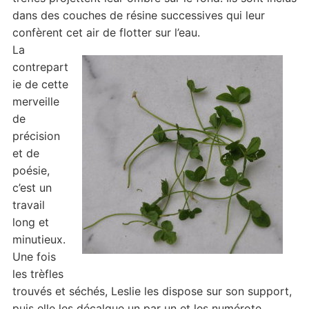
dans des couches de résine successives qui leur
confèrent cet air de flotter sur l’eau.
La
contrepart
ie de cette
merveille
de
précision
et de
poésie,
c’est un
travail
long et
minutieux.
Une fois
les trèfles
trouvés et séchés, Leslie les dispose sur son support,
puis elle les décalque un par un et les numérote.