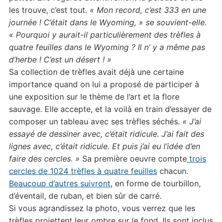
les trouve, c’est tout.
« Mon record, c’est 333 en une
journée ! C’était dans le Wyoming, »
se souvient-elle.
« Pourquoi y aurait-il particulièrement des trèfles à
quatre feuilles dans le Wyoming ? Il n’ y a même pas
d’herbe ! C’est un désert ! »
Sa collection de trèfles avait déjà une certaine
importance quand on lui a proposé de participer à
une exposition sur le thème de l’art et la flore
sauvage. Elle accepte, et la voilà en train d’essayer de
composer un tableau avec ses trèfles séchés.
« J’ai
essayé de dessiner avec, c’était ridicule. J’ai fait des
lignes avec, c’était ridicule. Et puis j’ai eu l’idée d’en
faire des cercles. »
Sa première oeuvre compte
trois
cercles de 1024 trèfles à quatre feuilles
chacun.
Beaucoup d’autres suivront
, en forme de tourbillon,
d’éventail, de ruban, et bien sûr de carré.
Si vous agrandissez la photo, vous verrez que les
trèfles projettent leur ombre sur le fond. Ils sont inclus