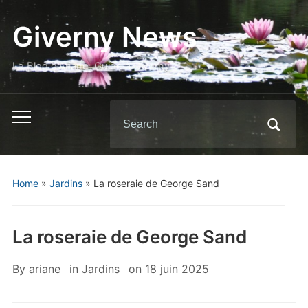
Giverny News
Le Blog d'Ariane, Guide à Giverny
Search
Toggle
for:
mobile
menu
Home
»
Jardins
»
La roseraie de George Sand
La roseraie de George Sand
By
ariane
in
Jardins
on
18 juin 2025