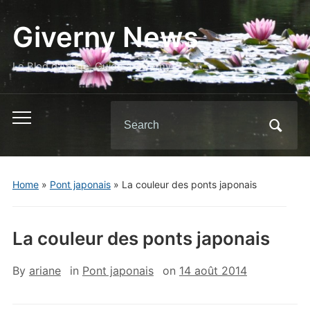
Giverny News
Le Blog d'Ariane, Guide à Giverny
Search
Toggle
for:
mobile
menu
Home
»
Pont japonais
»
La couleur des ponts japonais
La couleur des ponts japonais
By
ariane
in
Pont japonais
on
14 août 2014