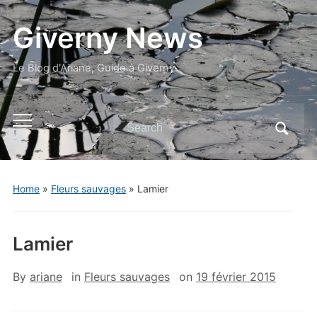
Giverny News
Le Blog d'Ariane, Guide à Giverny
Search
Toggle
for:
mobile
menu
Home
»
Fleurs sauvages
»
Lamier
Lamier
By
ariane
in
Fleurs sauvages
on
19 février 2015