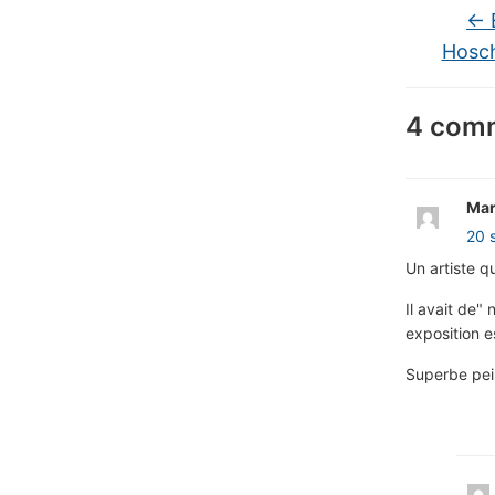
←
Hosc
4 comm
Mar
20 
Un artiste q
Il avait de"
exposition e
Superbe pei