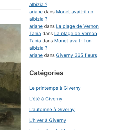
albizia ?
ariane
dans
Monet avait-il un
albizia ?
ariane
dans
La plage de Vernon
Tania
dans
La plage de Vernon
Tania
dans
Monet avait-il un
albizia ?
ariane
dans
Giverny 365 fleurs
Catégories
Le printemps à Giverny
L'été à Giverny
L'automne à Giverny
L'hiver à Giverny