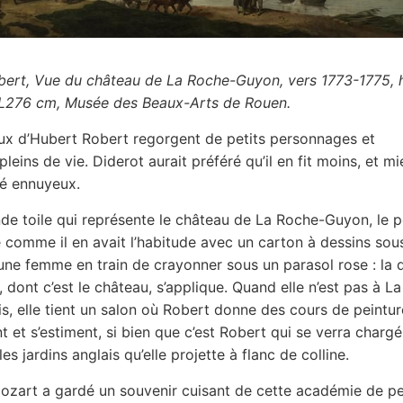
ert, Vue du château de La Roche-Guyon, vers 1773-1775, h
;L276 cm, Musée des Beaux-Arts de Rouen.
ux d’Hubert Robert regorgent de petits personnages et
leins de vie. Diderot aurait préféré qu’il en fit moins, et m
té ennuyeux.
nde toile qui représente le château de La Roche-Guyon, le p
ré comme il en avait l’habitude avec un carton à dessins sous
 une femme en train de crayonner sous un parasol rose : la
 dont c’est le château, s’applique. Quand elle n’est pas à L
is, elle tient un salon où Robert donne des cours de peinture
t et s’estiment, si bien que c’est Robert qui se verra charg
les jardins anglais qu’elle projette à flanc de colline.
ozart a gardé un souvenir cuisant de cette académie de pei