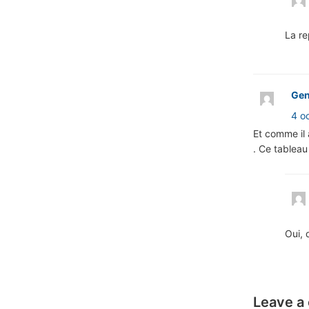
La re
Gen
4 o
Et comme il 
. Ce tableau
Oui, 
Leave a