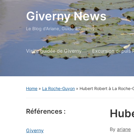
Giverny News
Le Blog d'Ariane, Guide à Giverny
Visite guidée de Giverny
Excursion depuis P
Home
»
La Roche-Guyon
»
Hubert Robert à La Roche-
Hube
Références :
By
ariane
Giverny