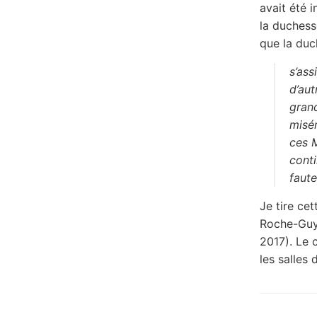
avait été i
la duchesse
que la du
s’as
d’aut
grand
misér
ces M
conti
faute
Je tire ce
Roche-Guyo
2017). Le 
les salles