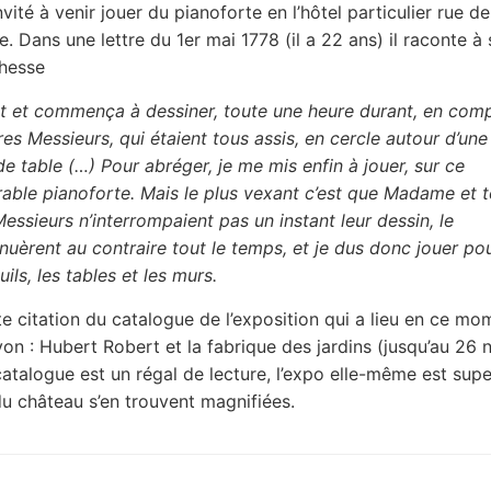
nvité à venir jouer du pianoforte en l’hôtel particulier rue d
. Dans une lettre du 1er mai 1778 (il a 22 ans) il raconte à 
chesse
sit et commença à dessiner, toute une heure durant, en com
res Messieurs, qui étaient tous assis, en cercle autour d’une
e table (…) Pour abréger, je me mis enfin à jouer, sur ce
able pianoforte. Mais le plus vexant c’est que Madame et 
essieurs n’interrompaient pas un instant leur dessin, le
nuèrent au contraire tout le temps, et je dus donc jouer pou
uils, les tables et les murs.
tte citation du catalogue de l’exposition qui a lieu en ce mo
n : Hubert Robert et la fabrique des jardins (jusqu’au 26
catalogue est un régal de lecture, l’expo elle-même est sup
 du château s’en trouvent magnifiées.