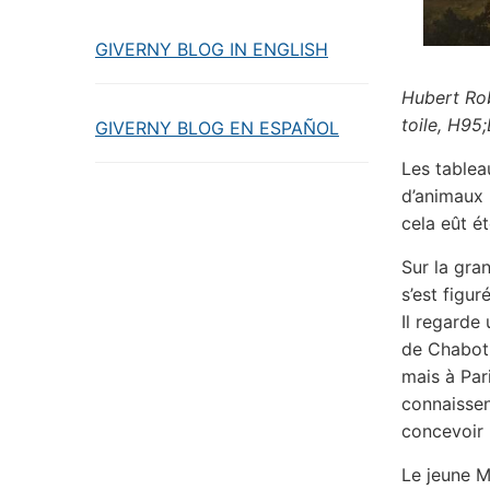
GIVERNY BLOG IN ENGLISH
Hubert Rob
toile, H95
GIVERNY BLOG EN ESPAÑOL
Les tablea
d’animaux p
cela eût é
Sur la gra
s’est figu
Il regarde
de Chabot,
mais à Par
connaissen
concevoir 
Le jeune M