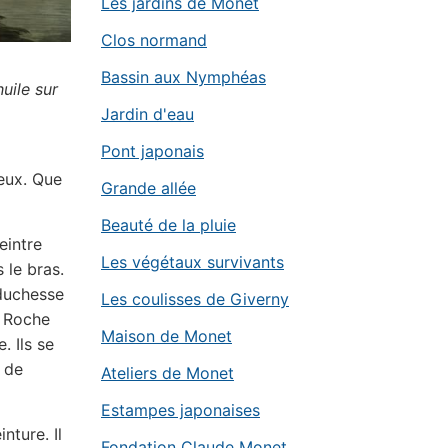
Les jardins de Monet
Clos normand
Bassin aux Nymphéas
uile sur
Jardin d'eau
Pont japonais
ieux. Que
Grande allée
Beauté de la pluie
eintre
Les végétaux survivants
 le bras.
 duchesse
Les coulisses de Giverny
a Roche
Maison de Monet
. Ils se
é de
Ateliers de Monet
Estampes japonaises
nture. Il
Fondation Claude Monet