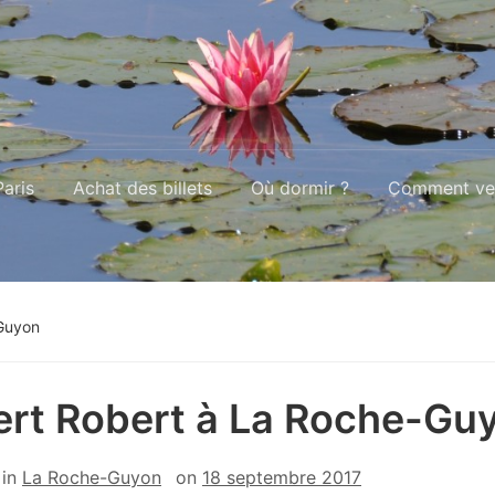
aris
Achat des billets
Où dormir ?
Comment ven
Guyon
rt Robert à La Roche-Gu
in
La Roche-Guyon
on
18 septembre 2017