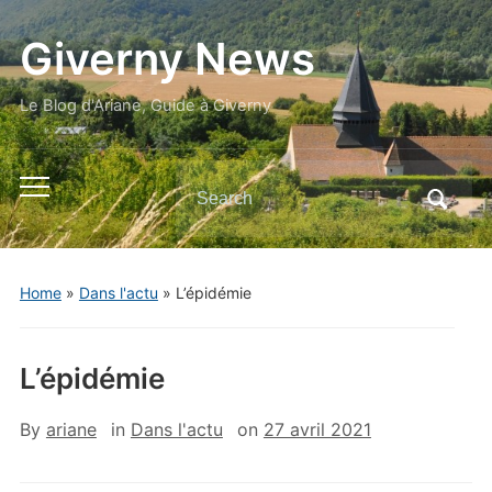
Giverny News
Le Blog d'Ariane, Guide à Giverny
Search
Toggle
for:
mobile
menu
Home
»
Dans l'actu
»
L’épidémie
L’épidémie
By
ariane
in
Dans l'actu
on
27 avril 2021