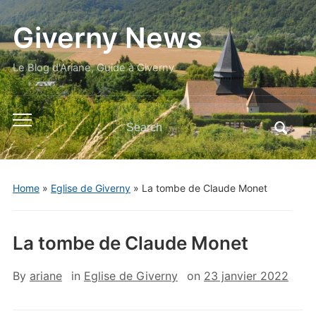
Giverny News
Le Blog d'Ariane, Guide à Giverny
Search
Toggle
for:
mobile
menu
Home
»
Eglise de Giverny
»
La tombe de Claude Monet
La tombe de Claude Monet
By
ariane
in
Eglise de Giverny
on
23 janvier 2022