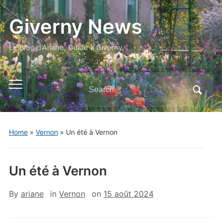
Giverny News
Le Blog d'Ariane, Guide à Giverny
Search
Toggle
for:
mobile
menu
Home
»
Vernon
»
Un été à Vernon
Un été à Vernon
By
ariane
in
Vernon
on
15 août 2024