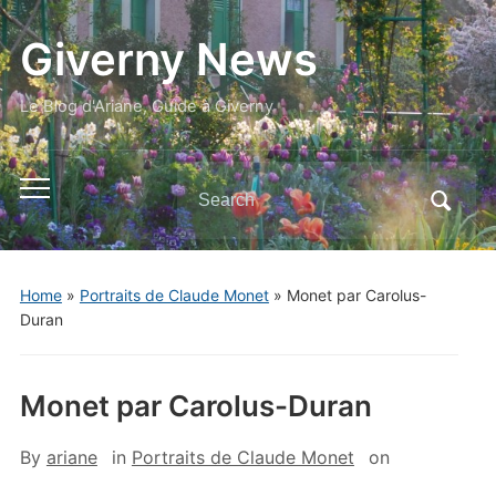
Giverny News
Le Blog d'Ariane, Guide à Giverny
Search
Toggle
for:
mobile
menu
Home
»
Portraits de Claude Monet
»
Monet par Carolus-
Duran
Monet par Carolus-Duran
By
ariane
in
Portraits de Claude Monet
on