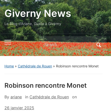
Giverny News
Le Blog d'Ariane, Guide à Giverny
Search
Toggle
for:
mobile
menu
Home
»
Cathédrale de Rouen
»
Robinson rencontre Monet
Robinson rencontre Monet
By
ariane
in
Cathédrale de Rouen
on
26 janvier 2025