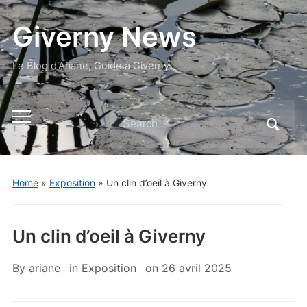
Giverny News
Le Blog d'Ariane, Guide à Giverny
Search
Toggle
for:
mobile
menu
Home
»
Exposition
»
Un clin d’oeil à Giverny
Un clin d’oeil à Giverny
By
ariane
in
Exposition
on
26 avril 2025