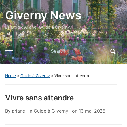
Giverny News
Le Blog d'Ariane, Guide à Giverny
Search
Toggle
for:
mobile
menu
Home
»
Guide à Giverny
»
Vivre sans attendre
Vivre sans attendre
By
ariane
in
Guide à Giverny
on
13 mai 2025