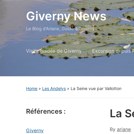
Giverny News
Le Blog d'Ariane, Guide à Giverny
Visite guidée de Giverny
Excursion depuis P
Home
»
Les Andelys
»
La Seine vue par Vallotton
La S
Références :
By
ariane
Giverny