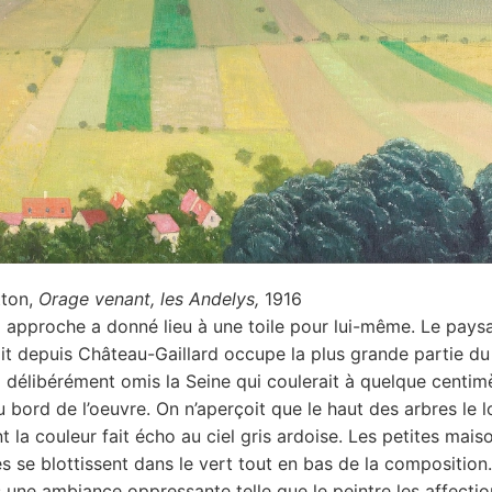
tton,
Orage venant, les Andelys,
1916
i approche a donné lieu à une toile pour lui-même. Le paysa
oit depuis Château-Gaillard occupe la plus grande partie du
a délibérément omis la Seine qui coulerait à quelque centim
 bord de l’oeuvre. On n’aperçoit que le haut des arbres le 
t la couleur fait écho au ciel gris ardoise. Les petites mais
es se blottissent dans le vert tout en bas de la composition
 une ambiance oppressante telle que le peintre les affectio