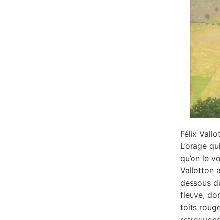
Félix Vallo
L’orage qu
qu’on le v
Vallotton 
dessous du
fleuve, don
toits roug
retrouvons