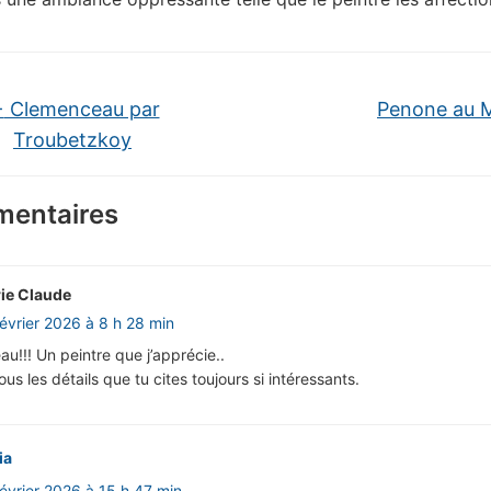
←
Clemenceau par
Penone au
Troubetzkoy
entaires
ie Claude
février 2026 à 8 h 28 min
au!!! Un peintre que j’apprécie..
us les détails que tu cites toujours si intéressants.
ia
février 2026 à 15 h 47 min