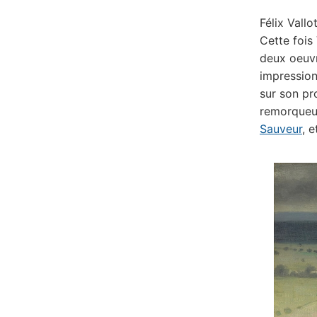
Félix Vallo
Cette fois
deux oeuvr
impression
sur son pr
remorqueur
Sauveur
, 