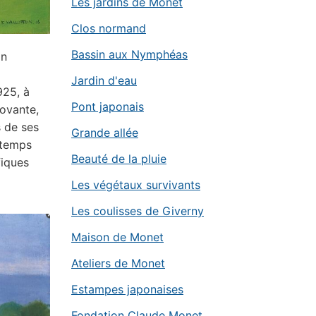
Les jardins de Monet
Clos normand
Bassin aux Nymphéas
on
Jardin d'eau
925, à
Pont japonais
novante,
s de ses
Grande allée
 temps
Beauté de la pluie
fiques
Les végétaux survivants
Les coulisses de Giverny
Maison de Monet
Ateliers de Monet
Estampes japonaises
Fondation Claude Monet