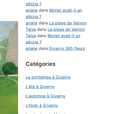
albizia ?
ariane
dans
Monet avait-il un
albizia ?
ariane
dans
La plage de Vernon
Tania
dans
La plage de Vernon
Tania
dans
Monet avait-il un
albizia ?
ariane
dans
Giverny 365 fleurs
Catégories
Le printemps à Giverny
L'été à Giverny
L'automne à Giverny
L'hiver à Giverny