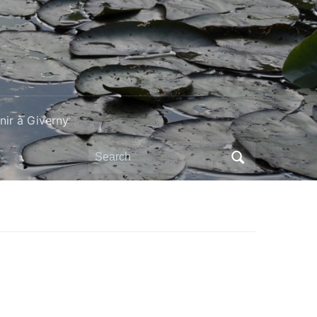
ir à Giverny
Search
for: