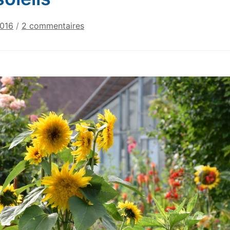
sur
2016
/
2 commentaires
Les
soleils