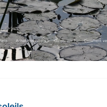
aris
Achat des billets
Où dormir ?
Comment ven
soleils