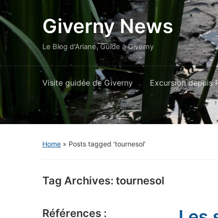
Giverny News
Le Blog d'Ariane, Guide à Giverny
Visite guidée de Giverny
Excursion depuis P
Home
»
Posts tagged 'tournesol'
Tag Archives:
tournesol
Les 
Références :