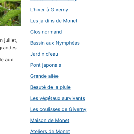
L'hiver à Giverny
Les jardins de Monet
Clos normand
 juillet,
Bassin aux Nymphéas
grandes.
Jardin d'eau
le aux
Pont japonais
Grande allée
Beauté de la pluie
Les végétaux survivants
Les coulisses de Giverny
Maison de Monet
Ateliers de Monet