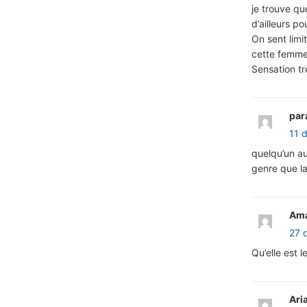
je trouve qu
d’ailleurs po
On sent limi
cette femme
Sensation t
par
11 
quelqu’un a
genre que la
Am
27 
Qu’elle est 
Ari