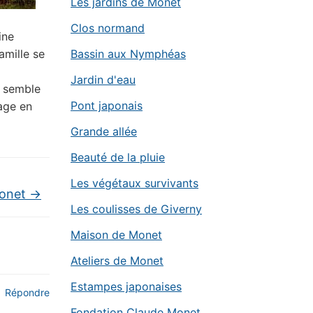
Les jardins de Monet
Clos normand
ine
amille se
Bassin aux Nymphéas
Jardin d'eau
t semble
Pont japonais
age en
Grande allée
Beauté de la pluie
Les végétaux survivants
Monet
→
Les coulisses de Giverny
Maison de Monet
Ateliers de Monet
Estampes japonaises
Répondre
Fondation Claude Monet