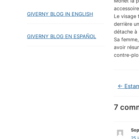
Monet la p
accessoire 
GIVERNY BLOG IN ENGLISH
Le visage 
derrière un
détache à 
GIVERNY BLOG EN ESPAÑOL
Sa femme, 
avoir résu
contre-plo
←
Estam
7 comm
Sop
25 