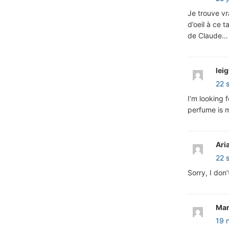
Je trouve vr
d’oeil à ce 
de Claude… 
lei
22 
I’m looking 
perfume is 
Ari
22 
Sorry, I don
Mar
19 