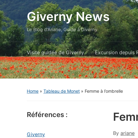
Giverny News
Le Blog d'Ariane, Guide à Giverny
Visite guidée de Giverny
Excursion depuis P
Home
»
Tableau de Monet
»
Femme à l’ombrelle
Femm
Références :
By
ariane
Giverny