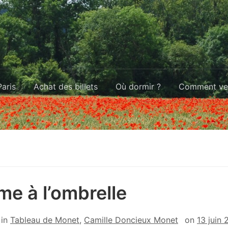
aris
Achat des billets
Où dormir ?
Comment ven
e à l’ombrelle
in
Tableau de Monet
,
Camille Doncieux Monet
on
13 juin