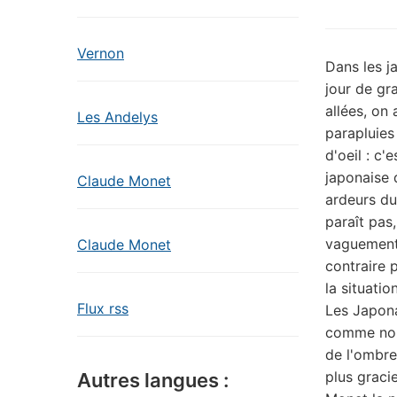
Vernon
Dans les j
jour de gra
allées, on
Les Andelys
parapluies
d'oeil : c
japonaise 
Claude Monet
ardeurs du 
paraît pas
vaguement 
Claude Monet
contraire 
la situation
Flux rss
Les Japona
comme nou
de l'ombre
plus graci
Autres langues :