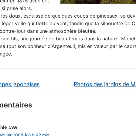
eint en 1875 avec cet
si prisé alors.
très doux, esquissé de quelques coups de pinceaux, se dev
 léger voile qui flotte au vent, tandis que la silhouette de C
contre-jour dans une atmosphère bleutée.
son fils, une journée de beau temps dans la nature : Mone
mé tout son bonheur d'Argenteuil, mis en valeur par le cadr
ngée.
pes japonaises
Photos des jardins de 
entaires
hie_CAV
janvier 2008 à 8 h 42 min