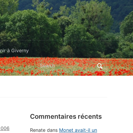
ir à Giverny
Search
for:
Commentaires récents
 2006
Renate
dans
Monet avait-il un