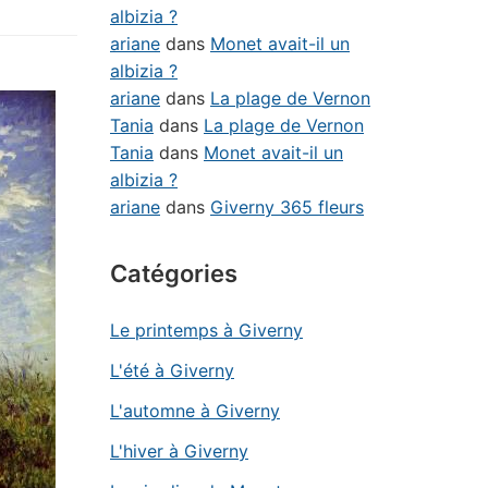
albizia ?
ariane
dans
Monet avait-il un
albizia ?
ariane
dans
La plage de Vernon
Tania
dans
La plage de Vernon
Tania
dans
Monet avait-il un
albizia ?
ariane
dans
Giverny 365 fleurs
Catégories
Le printemps à Giverny
L'été à Giverny
L'automne à Giverny
L'hiver à Giverny