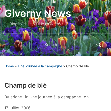
Giverny News
Le Blog d'Ariane, Guide à Giverny
Search
Toggle
for:
mobile
menu
Home
»
Une journée à la campagne
»
Champ de blé
Champ de blé
By
ariane
in
Une journée à la campagne
on
17 juillet 2006