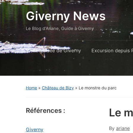
Giverny News
Le Blog d'Ariane, Guide à Giverny
Visite guidée de Giverny
Excursion depuis P
Home
»
Château de Bizy
»
Le monstre du parc
Le m
Références :
By
ariane
Giverny