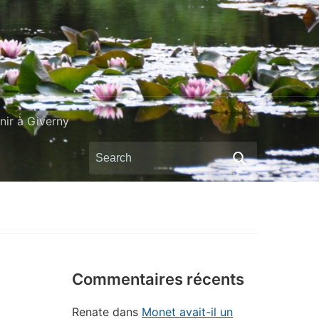
ir à Giverny
Search
for:
Commentaires récents
Renate
dans
Monet avait-il un