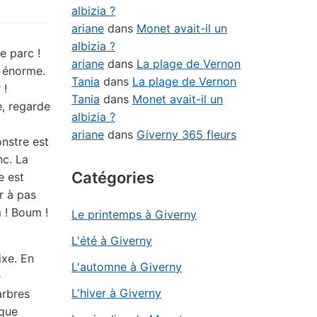
albizia ?
ariane
dans
Monet avait-il un
albizia ?
e parc !
ariane
dans
La plage de Vernon
t énorme.
Tania
dans
La plage de Vernon
 !
Tania
dans
Monet avait-il un
e, regarde
albizia ?
ariane
dans
Giverny 365 fleurs
onstre est
nc. La
Catégories
e est
r à pas
m ! Boum !
Le printemps à Giverny
L'été à Giverny
ixe. En
L'automne à Giverny
e
L'hiver à Giverny
arbres
 que