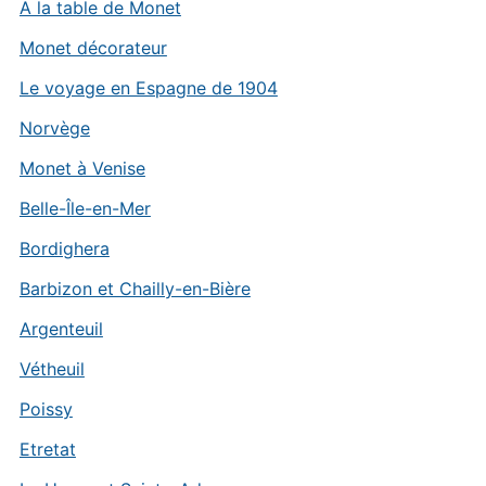
A la table de Monet
Monet décorateur
Le voyage en Espagne de 1904
Norvège
Monet à Venise
Belle-Île-en-Mer
Bordighera
Barbizon et Chailly-en-Bière
Argenteuil
Vétheuil
Poissy
Etretat