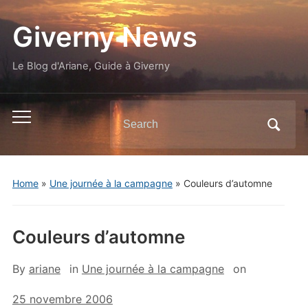
Giverny News
Le Blog d'Ariane, Guide à Giverny
Search
Toggle
for:
mobile
menu
Home
»
Une journée à la campagne
»
Couleurs d’automne
Couleurs d’automne
By
ariane
in
Une journée à la campagne
on
25 novembre 2006