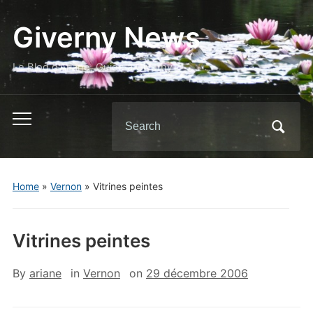
Giverny News
Le Blog d'Ariane, Guide à Giverny
Search
Toggle
for:
mobile
menu
Home
»
Vernon
»
Vitrines peintes
Vitrines peintes
By
ariane
in
Vernon
on
29 décembre 2006