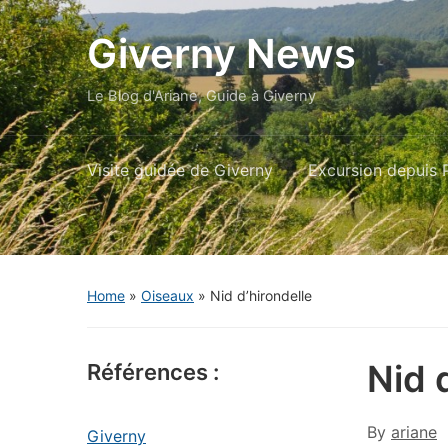
Giverny News
Le Blog d'Ariane, Guide à Giverny
Visite guidée de Giverny
Excursion depuis P
Home
»
Oiseaux
»
Nid d’hirondelle
Nid 
Références :
By
ariane
Giverny