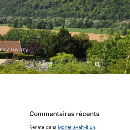
ir à Giverny
Search
for:
Commentaires récents
Renate
dans
Monet avait-il un