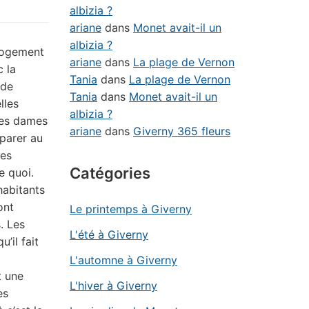
albizia ?
ariane
dans
Monet avait-il un
albizia ?
 logement
ariane
dans
La plage de Vernon
c la
Tania
dans
La plage de Vernon
 de
Tania
dans
Monet avait-il un
lles
albizia ?
ces dames
ariane
dans
Giverny 365 fleurs
 parer au
les
Catégories
e quoi.
habitants
ont
Le printemps à Giverny
. Les
L'été à Giverny
’il fait
L'automne à Giverny
t une
L'hiver à Giverny
es