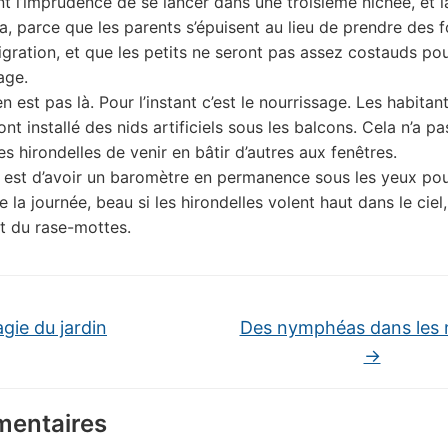
 l’imprudence de se lancer dans une troisième nichée, et là
a, parce que les parents s’épuisent au lieu de prendre des 
igration, et que les petits ne seront pas assez costauds pou
age.
n est pas là. Pour l’instant c’est le nourrissage. Les habitan
t installé des nids artificiels sous les balcons. Cela n’a pa
s hirondelles de venir en bâtir d’autres aux fenêtres.
 est d’avoir un baromètre en permanence sous les yeux pou
 la journée, beau si les hirondelles volent haut dans le ciel
nt du rase-mottes.
gie du jardin
Des nymphéas dans les 
→
entaires