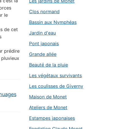
 c’est la
Les jardins de Monet
forces
Clos normand
r le
Bassin aux Nymphéas
ts de cet
Jardin d'eau
s
Pont japonais
r prédire
Grande allée
, pluvieux
Beauté de la pluie
Les végétaux survivants
Les coulisses de Giverny
nuages
Maison de Monet
Ateliers de Monet
Estampes japonaises
Fondation Claude Monet