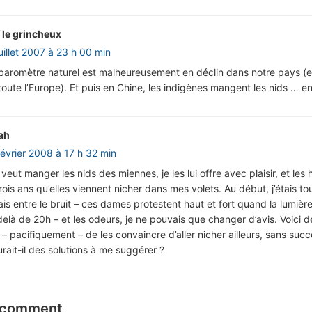
f le grincheux
uillet 2007 à 23 h 00 min
 baromètre naturel est malheureusement en déclin dans notre pays (e
oute l’Europe). Et puis en Chine, les indigènes mangent les nids … e
ah
février 2008 à 17 h 32 min
veut manger les nids des miennes, je les lui offre avec plaisir, et les 
trois ans qu’elles viennent nicher dans mes volets. Au début, j’étais to
is entre le bruit – ces dames protestent haut et fort quand la lumière
elà de 20h – et les odeurs, je ne pouvais que changer d’avis. Voici 
 – pacifiquement – de les convaincre d’aller nicher ailleurs, sans succ
rait-il des solutions à me suggérer ?
 comment