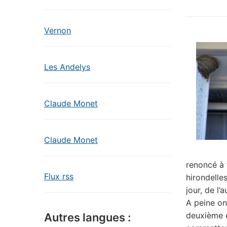
Vernon
Les Andelys
Claude Monet
Claude Monet
renoncé à f
Flux rss
hirondelles
jour, de l’
A peine on
deuxième e
Autres langues :