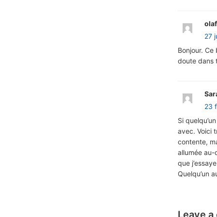
ola
27 j
Bonjour. Ce
doute dans t
Sar
23 
Si quelqu’un 
avec. Voici 
contente, ma
allumée au-d
que j’essaye
Quelqu’un au
Leave a