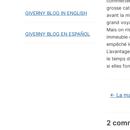
commettent
grosse cat
GIVERNY BLOG IN ENGLISH
avant la m
grand voy
Mais on n’e
GIVERNY BLOG EN ESPAÑOL
immeuble on
empêché le
L’avantage
le temps de
si elles fo
←
La ma
2 comm