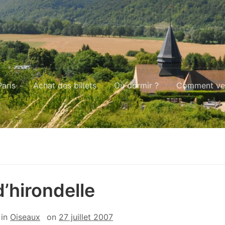
aris
Achat des billets
Où dormir ?
Comment ven
d’hirondelle
in
Oiseaux
on
27 juillet 2007