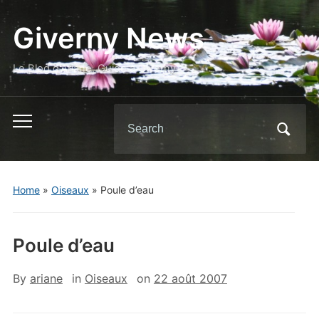
Giverny News
Le Blog d'Ariane, Guide à Giverny
Search
Toggle
for:
mobile
menu
Home
»
Oiseaux
»
Poule d’eau
Poule d’eau
By
ariane
in
Oiseaux
on
22 août 2007