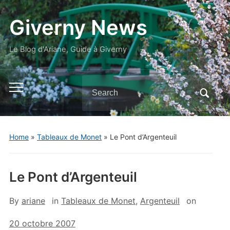
Giverny News
Le Blog d'Ariane, Guide à Giverny
Search
Toggle
for:
mobile
menu
Home
»
Tableaux de Monet
»
Le Pont d’Argenteuil
Le Pont d’Argenteuil
By
ariane
in
Tableaux de Monet
,
Argenteuil
on
20 octobre 2007