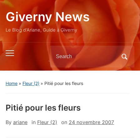
Giverny News
Le Blog d'Ariane, Guide à Giverny
Search
Toggle
for:
mobile
menu
Home
»
Fleur (2)
»
Pitié pour les fleurs
Pitié pour les fleurs
By
ariane
in
Fleur (2)
on
24 novembre 2007