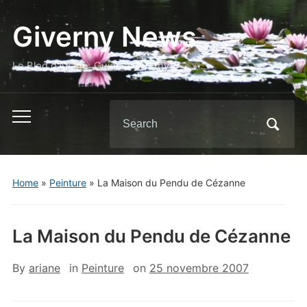
Giverny News
Le Blog d'Ariane, Guide à Giverny
Search
Toggle
for:
mobile
menu
Home
»
Peinture
»
La Maison du Pendu de Cézanne
La Maison du Pendu de Cézanne
By
ariane
in
Peinture
on
25 novembre 2007