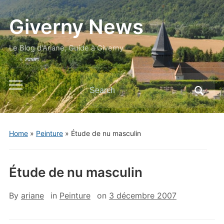
Giverny News
Le Blog d'Ariane, Guide à Giverny
Search
Toggle
for:
mobile
menu
Home
»
Peinture
»
Étude de nu masculin
Étude de nu masculin
By
ariane
in
Peinture
on
3 décembre 2007