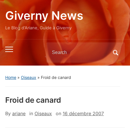
Giverny News
Le Blog d'Ariane, Guide à Giverny
Search
Toggle
for:
mobile
menu
Home
»
Oiseaux
»
Froid de canard
Froid de canard
By
ariane
in
Oiseaux
on
16 décembre 2007