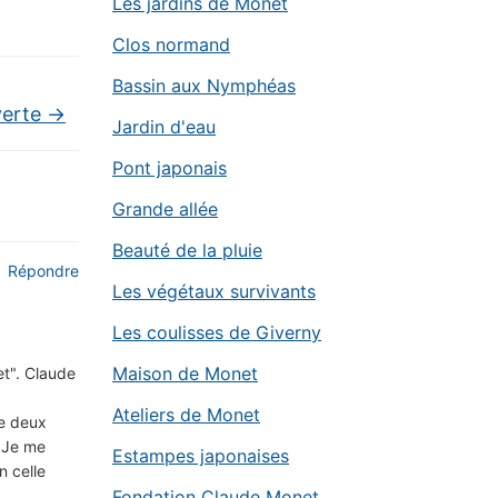
Les jardins de Monet
Clos normand
Bassin aux Nymphéas
verte
→
Jardin d'eau
Pont japonais
Grande allée
Beauté de la pluie
Répondre
Les végétaux survivants
Les coulisses de Giverny
Maison de Monet
et". Claude
Ateliers de Monet
ue deux
. Je me
Estampes japonaises
n celle
Fondation Claude Monet