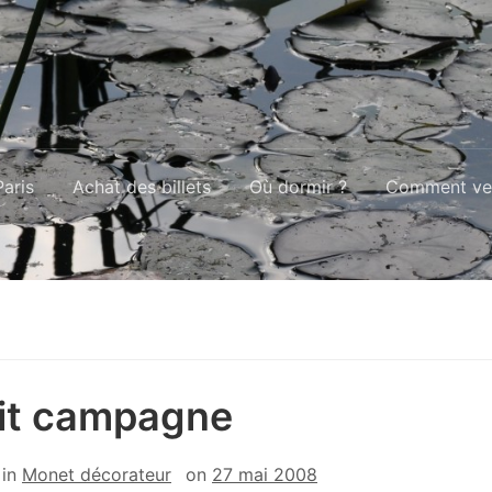
aris
Achat des billets
Où dormir ?
Comment ven
it campagne
in
Monet décorateur
on
27 mai 2008