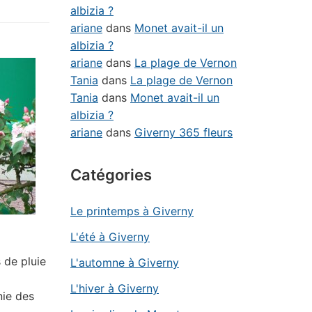
albizia ?
ariane
dans
Monet avait-il un
albizia ?
ariane
dans
La plage de Vernon
Tania
dans
La plage de Vernon
Tania
dans
Monet avait-il un
albizia ?
ariane
dans
Giverny 365 fleurs
Catégories
Le printemps à Giverny
L'été à Giverny
 de pluie
L'automne à Giverny
L'hiver à Giverny
nie des