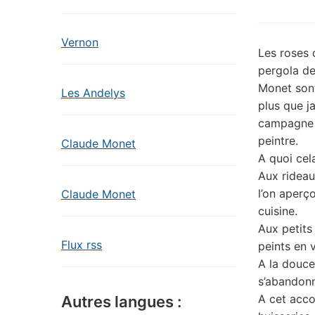
Vernon
Les roses 
pergola de
Monet sont
Les Andelys
plus que j
campagne 
peintre.
Claude Monet
A quoi cela
Aux rideau
l’on aperço
Claude Monet
cuisine.
Aux petits 
Flux rss
peints en v
A la douce
s’abandonn
A cet acco
Autres langues :