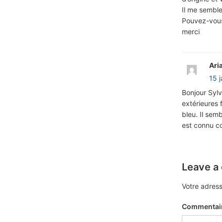
Il me semble
Pouvez-vous 
merci
Ari
15 
Bonjour Sylvi
extérieures f
bleu. Il semb
est connu c
Leave a
Votre adress
Commentai