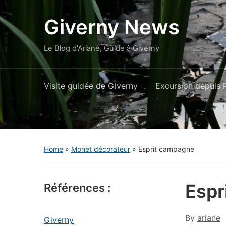
Giverny News
Le Blog d'Ariane, Guide à Giverny
Visite guidée de Giverny
Excursion depuis P
Home
»
Monet décorateur
»
Esprit campagne
Espr
Références :
By
ariane
Giverny