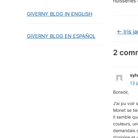
huisseries
GIVERNY BLOG IN ENGLISH
←
Iris j
GIVERNY BLOG EN ESPAÑOL
2 comm
syl
13 
Bonsoir,
J’ai pu voir
Monet se tien
Il semble qu
couleurs, un
demandais si
d’origine et