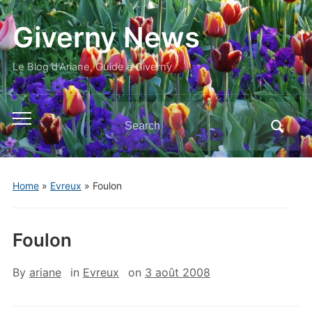
Giverny News
Le Blog d'Ariane, Guide à Giverny
Search
Toggle
for:
mobile
menu
Home
»
Evreux
»
Foulon
Foulon
By
ariane
in
Evreux
on
3 août 2008