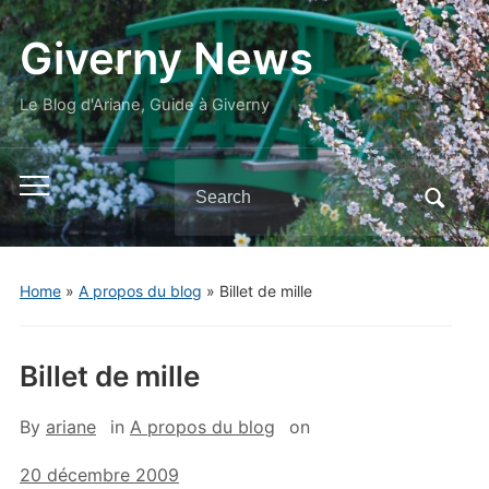
Giverny News
Le Blog d'Ariane, Guide à Giverny
Search
Toggle
for:
mobile
menu
Home
»
A propos du blog
»
Billet de mille
Billet de mille
By
ariane
in
A propos du blog
on
20 décembre 2009