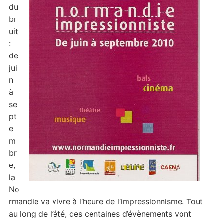
du
br
uit
:
de
jui
n
à
se
pt
e
m
br
e,
la
No
rmandie va vivre à l’heure de l’impressionnisme. Tout
au long de l’été, des centaines d’évènements vont