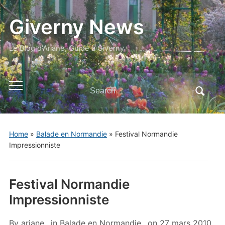
Giverny News
Le Blog d'Ariane, Guide à Giverny
Search
Toggle
for:
mobile
menu
Home
»
Balade en Normandie
»
Festival Normandie
Impressionniste
Festival Normandie
Impressionniste
By
ariane
in
Balade en Normandie
on
27 mars 2010