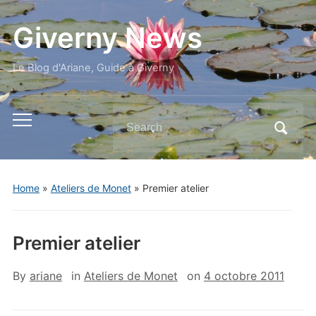
Giverny News
Le Blog d'Ariane, Guide à Giverny
Search
Toggle
for:
mobile
menu
Home
»
Ateliers de Monet
»
Premier atelier
Premier atelier
By
ariane
in
Ateliers de Monet
on
4 octobre 2011