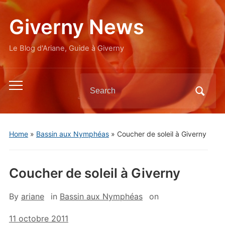
Giverny News
Le Blog d'Ariane, Guide à Giverny
Search
Toggle
for:
mobile
menu
Home
»
Bassin aux Nymphéas
»
Coucher de soleil à Giverny
Coucher de soleil à Giverny
By
ariane
in
Bassin aux Nymphéas
on
11 octobre 2011