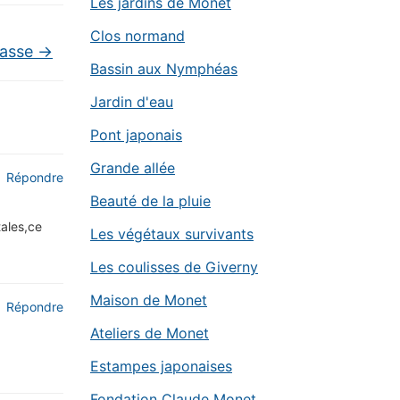
Les jardins de Monet
Clos normand
rasse
→
Bassin aux Nymphéas
Jardin d'eau
Pont japonais
Grande allée
Répondre
Beauté de la pluie
tales,ce
Les végétaux survivants
Les coulisses de Giverny
Maison de Monet
Répondre
Ateliers de Monet
Estampes japonaises
Fondation Claude Monet