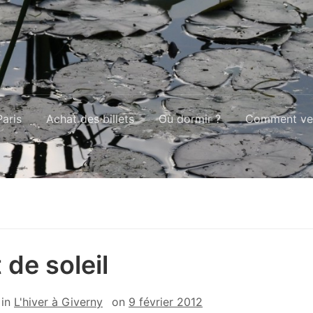
aris
Achat des billets
Où dormir ?
Comment ven
 de soleil
in
L'hiver à Giverny
on
9 février 2012