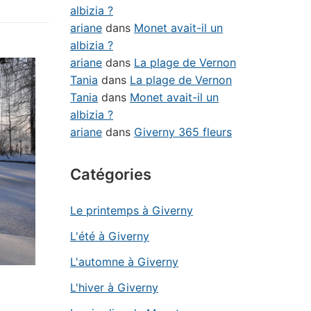
albizia ?
ariane
dans
Monet avait-il un
albizia ?
ariane
dans
La plage de Vernon
Tania
dans
La plage de Vernon
Tania
dans
Monet avait-il un
albizia ?
ariane
dans
Giverny 365 fleurs
Catégories
Le printemps à Giverny
L'été à Giverny
L'automne à Giverny
L'hiver à Giverny