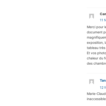
Cam
11 f
Merci pour l
document pré
magnifiqueme
exposition, 
tableau très
Et vos photo
chaleur du f
des chambr
Tan
12 f
Marie-Claude
inaccessible