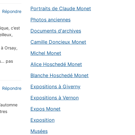
Portraits de Claude Monet
Répondre
Photos anciennes
ique, c’est
Documents d'archives
illeux,
Camille Doncieux Monet
 à Orsay,
Michel Monet
is… pas
Alice Hoschedé Monet
Blanche Hoschedé Monet
Expositions à Giverny
Répondre
Expositions à Vernon
 l’automne
Expos Monet
tres
Exposition
Musées