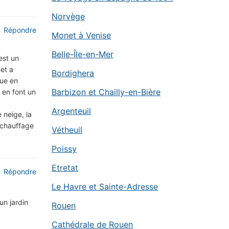
Norvège
Répondre
Monet à Venise
Belle-Île-en-Mer
est un
et a
Bordighera
vue en
Barbizon et Chailly-en-Bière
s en font un
Argenteuil
 neige, la
e chauffage
Vétheuil
Poissy
Etretat
Répondre
Le Havre et Sainte-Adresse
un jardin
Rouen
Cathédrale de Rouen