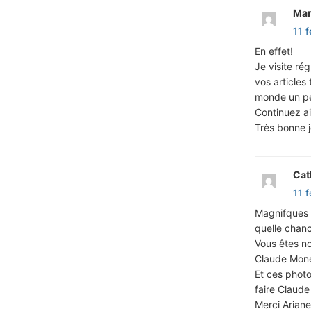
Mar
11 f
En effet!
Je visite ré
vos articles
monde un pe
Continuez ai
Très bonne 
Cat
11 
Magnifques 
quelle chanc
Vous êtes no
Claude Mone
Et ces photo
faire Claude
Merci Ariane