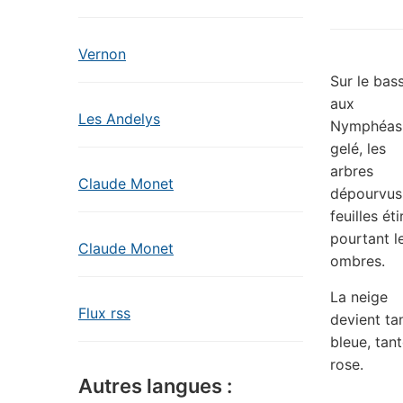
Vernon
Sur le bas
aux
Les Andelys
Nymphéas
gelé, les
arbres
Claude Monet
dépourvus
feuilles éti
pourtant l
Claude Monet
ombres.
La neige
Flux rss
devient ta
bleue, tan
rose.
Autres langues :