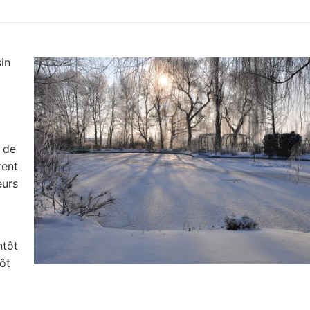
sin
 de
rent
eurs
ntôt
tôt