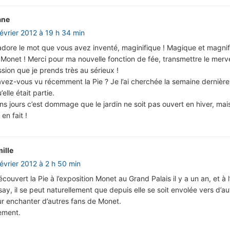
ane
février 2012 à 19 h 34 min
’adore le mot que vous avez inventé, maginifique ! Magique et magnif
onet ! Merci pour ma nouvelle fonction de fée, transmettre le merve
ssion que je prends très au sérieux !
avez-vous vu récemment la Pie ? Je l’ai cherchée la semaine dernière
’elle était partie.
ins jours c’est dommage que le jardin ne soit pas ouvert en hiver, ma
en fait !
ille
février 2012 à 2 h 50 min
découvert la Pie à l’exposition Monet au Grand Palais il y a un an, et à
say, il se peut naturellement que depuis elle se soit envolée vers d’au
r enchanter d’autres fans de Monet.
ement.