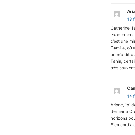
Ari
13 
Catherine, j
exactement M
c’est une mi
Camille, où 
on m’a dit qu
Tania, certa
très souvent 
Cam
14 
Ariane, j’ai 
dernier à Or
horizons pou
Bien cordial