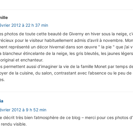
ille
évrier 2012 à 22 h 37 min
es photos de toute cette beauté de Giverny en hiver sous la neige, c’
cieux pour le visiteur habituellement admis d’avril à novembre. Mon
nt représenté un décor hivernal dans son œuvre " la pie " que j’ai 
la blancheur étincelante de la neige, les gris bleutés, les jaunes léger
 original et enchanteur.
s permettent aussi d’imaginer la vie de la famille Monet par temps de
oyer de la cuisine, du salon, contrastant avec l’absence ou le peu d
es.
ia
évrier 2012 à 9 h 52 min
 décrit très bien l’atmosphère de ce blog – merci pour ces photos d’
 rendu visible.