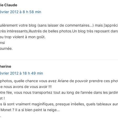
ie Claude
évrier 2012 à 8 h 58 min
gulièrement votre blog (sans laisser de commentaires…) mais j’appréci
 très intéressants,illustrés de belles photos.Un blog très reposant dan
u trop violent à mon goût.
nsi
journée.
herine
février 2012 à 18 h 49 min
photos, quelle chance vous avez Ariane de pouvoir prendre ces pho
e nous avons de vous avoir !!!
tre fée, vous nous transportez tout au long de l’année dans les jardi
t !
s là sont vraiment maginifiques, presque irréelles, quels tableaux au
 Monet ? Il a si bien peint la neige…
.