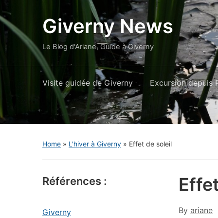
Giverny News
Le Blog d'Ariane, Guide à Giverny
Visite guidée de Giverny
Excursion depuis P
Home
»
L'hiver à Giverny
»
Effet de soleil
Effet
Références :
By
ariane
Giverny