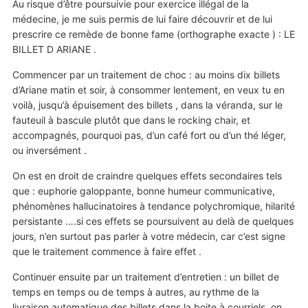
Au risque d’être poursuivie pour exercice illégal de la
médecine, je me suis permis de lui faire découvrir et de lui
prescrire ce remède de bonne fame (orthographe exacte ) : LE
BILLET D ARIANE .
Commencer par un traitement de choc : au moins dix billets
d’Ariane matin et soir, à consommer lentement, en veux tu en
voilà, jusqu’à épuisement des billets , dans la véranda, sur le
fauteuil à bascule plutôt que dans le rocking chair, et
accompagnés, pourquoi pas, d’un café fort ou d’un thé léger,
ou inversément .
On est en droit de craindre quelques effets secondaires tels
que : euphorie galoppante, bonne humeur communicative,
phénomènes hallucinatoires à tendance polychromique, hilarité
persistante ….si ces effets se poursuivent au delà de quelques
jours, n’en surtout pas parler à votre médecin, car c’est signe
que le traitement commence à faire effet .
Continuer ensuite par un traitement d’entretien : un billet de
temps en temps ou de temps à autres, au rythme de la
livraison automatique des billets dans la boite à courriels. on