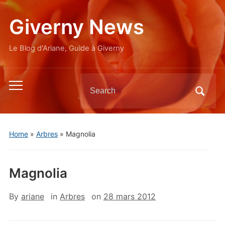
Giverny News
Le Blog d'Ariane, Guide à Giverny
Search
Toggle
for:
mobile
menu
Home
»
Arbres
»
Magnolia
Magnolia
By
ariane
in
Arbres
on
28 mars 2012