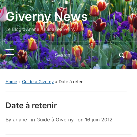
Giverny News
Le Blog d'Ariane, Guide à Giverny
Search
Toggle
for:
mobile
menu
Home
»
Guide à Giverny
»
Date à retenir
Date à retenir
By
ariane
in
Guide à Giverny
on
16 juin 2012