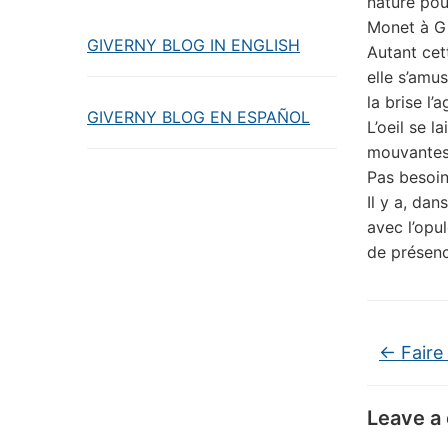
nature pou
Monet à Gi
GIVERNY BLOG IN ENGLISH
Autant cett
elle s’amu
la brise l’a
GIVERNY BLOG EN ESPAÑOL
L’oeil se l
mouvantes 
Pas besoin
Il y a, da
avec l’opu
de présenc
←
Faire 
Leave a