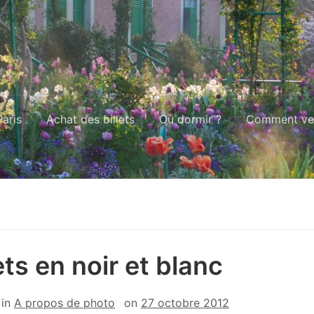
aris
Achat des billets
Où dormir ?
Comment ven
ets en noir et blanc
in
A propos de photo
on
27 octobre 2012