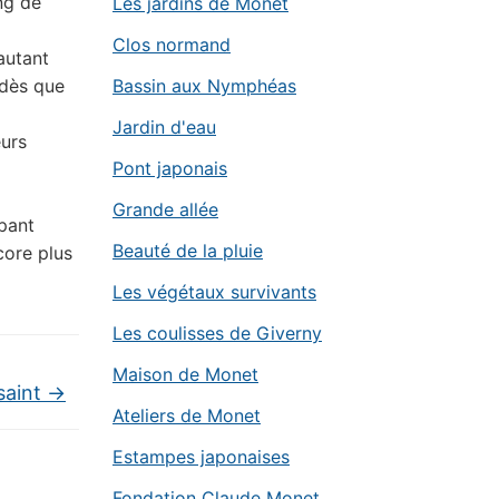
ng de
Les jardins de Monet
Clos normand
autant
 dès que
Bassin aux Nymphéas
Jardin d'eau
eurs
Pont japonais
Grande allée
ppant
Beauté de la pluie
core plus
Les végétaux survivants
Les coulisses de Giverny
Maison de Monet
saint
→
Ateliers de Monet
Estampes japonaises
Fondation Claude Monet