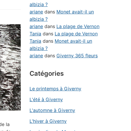
albizia ?
ariane
dans
Monet avait-il un
albizia ?
ariane
dans
La plage de Vernon
Tania
dans
La plage de Vernon
Tania
dans
Monet avait-il un
albizia ?
ariane
dans
Giverny 365 fleurs
Catégories
Le printemps à Giverny
L'été à Giverny
L'automne à Giverny
L'hiver à Giverny
de la