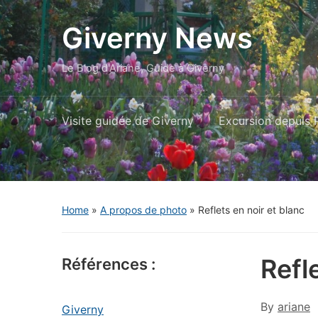
Giverny News
Le Blog d'Ariane, Guide à Giverny
Visite guidée de Giverny
Excursion depuis P
Home
»
A propos de photo
»
Reflets en noir et blanc
Refl
Références :
By
ariane
Giverny