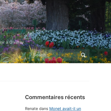
ir à Giverny
Search
for:
Commentaires récents
Renate
dans
Monet avait-il un