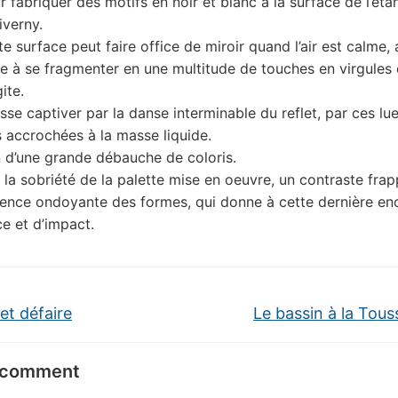
r fabriquer des motifs en noir et blanc à la surface de l’éta
verny.
e surface peut faire office de miroir quand l’air est calme, 
se à se fragmenter en une multitude de touches en virgules
gite.
aisse captiver par la danse interminable du reflet, par ces lu
accrochées à la masse liquide.
 d’une grande débauche de coloris.
ns la sobriété de la palette mise en oeuvre, un contraste fra
lence ondoyante des formes, qui donne à cette dernière en
e et d’impact.
et défaire
Le bassin à la Tous
 comment