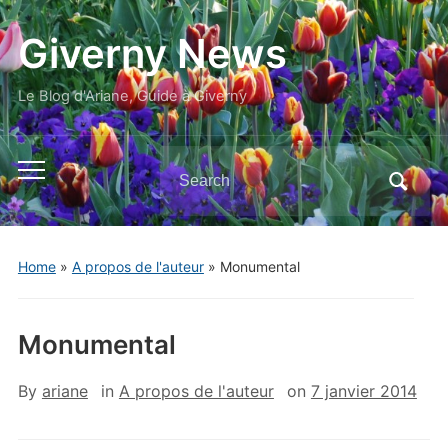
Giverny News
Le Blog d'Ariane, Guide à Giverny
Search
Toggle
for:
mobile
menu
Home
»
A propos de l'auteur
»
Monumental
Monumental
By
ariane
in
A propos de l'auteur
on
7 janvier 2014