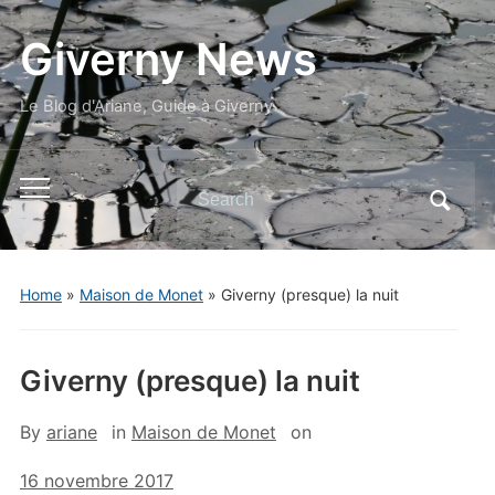
Giverny News
Le Blog d'Ariane, Guide à Giverny
Search
Toggle
for:
mobile
menu
Home
»
Maison de Monet
»
Giverny (presque) la nuit
Giverny (presque) la nuit
By
ariane
in
Maison de Monet
on
16 novembre 2017