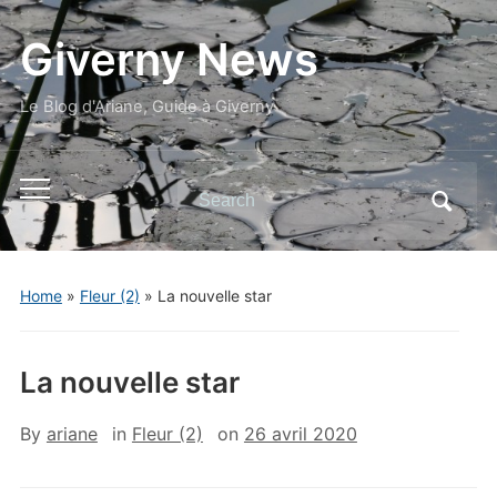
Giverny News
Le Blog d'Ariane, Guide à Giverny
Search
Toggle
for:
mobile
menu
Home
»
Fleur (2)
»
La nouvelle star
La nouvelle star
By
ariane
in
Fleur (2)
on
26 avril 2020