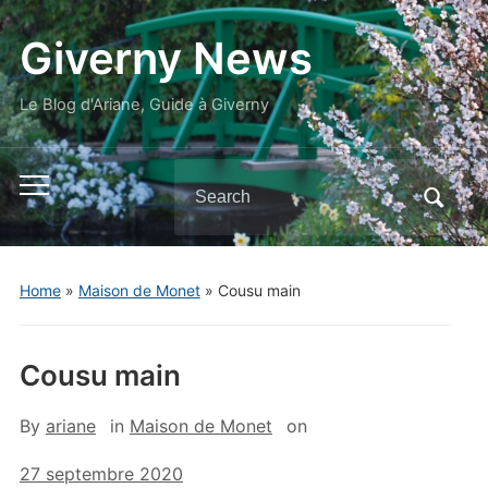
Giverny News
Le Blog d'Ariane, Guide à Giverny
Search
Toggle
for:
mobile
menu
Home
»
Maison de Monet
»
Cousu main
Cousu main
By
ariane
in
Maison de Monet
on
27 septembre 2020