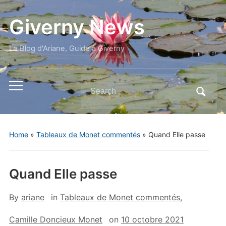
Giverny News
Le Blog d'Ariane, Guide à Giverny
Search
Toggle
for:
mobile
menu
Home
»
Tableaux de Monet commentés
»
Quand Elle passe
Quand Elle passe
By
ariane
in
Tableaux de Monet commentés
,
Camille Doncieux Monet
on
10 octobre 2021