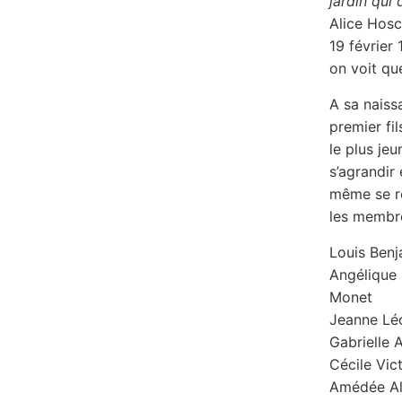
jardin qui
Alice Hosc
19 février
on voit que
A sa naiss
premier fil
le plus jeu
s’agrandir
même se re
les membres
Louis Benj
Angélique
Monet
Jeanne Lé
Gabrielle 
Cécile Vic
Amédée Alp