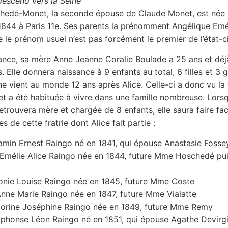
 descend vers la Seine
hedé-Monet, la seconde épouse de Claude Monet, est née 
 1844 à Paris 11e. Ses parents la prénomment Angélique Emél
 le prénom usuel n’est pas forcément le premier de l’état-ci
ance, sa mère Anne Jeanne Coralie Boulade a 25 ans et déj
s. Elle donnera naissance à 9 enfants au total, 6 filles et 3 
ne vient au monde 12 ans après Alice. Celle-ci a donc vu la 
 et a été habituée à vivre dans une famille nombreuse. Lorsq
trouvera mère et chargée de 8 enfants, elle saura faire fac
 de cette fratrie dont Alice fait partie :
amin Ernest Raingo né en 1841, qui épouse Anastasie Fosse
 Emélie Alice Raingo née en 1844, future Mme Hoschedé p
onie Louise Raingo née en 1845, future Mme Coste
Anne Marie Raingo née en 1847, future Mme Vialatte
torine Joséphine Raingo née en 1849, future Mme Remy
honse Léon Raingo né en 1851, qui épouse Agathe Devirgil