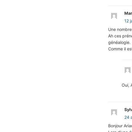
Mar
12 
Une nombreu
Ah ces préno
généalogie.
Comme il est
Oui, 
Syl
24 
Bonjour Aria