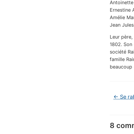
Antoinette
Ernestine 
Amélie Mar
Jean Jules
Leur père,
1802. Son 
société Ra
famille Ra
beaucoup d
←
Se ra
8 comm