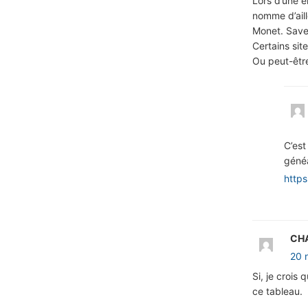
Lors d’une é
nomme d’ail
Monet. Save
Certains sit
Ou peut-être
C’est
généa
https
CHA
20 
Si, je crois 
ce tableau.