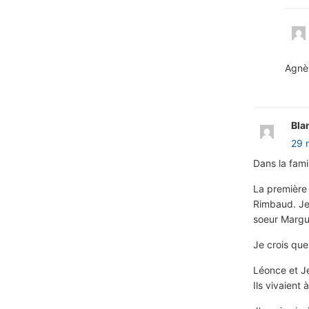
Agnès
Bla
29 
Dans la famil
La première 
Rimbaud. Jea
soeur Margu
Je crois que
Léonce et J
Ils vivaient 