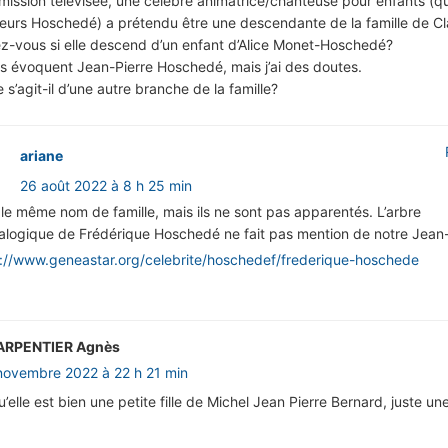
mission télévisée, une célèbre animatrice/chanteuse pour enfants (qu
leurs Hoschedé) a prétendu être une descendante de la famille de C
z-vous si elle descend d’un enfant d’Alice Monet-Hoschedé?
es évoquent Jean-Pierre Hoschedé, mais j’ai des doutes.
 s’agit-il d’une autre branche de la famille?
ariane
26 août 2022 à 8 h 25 min
 le même nom de famille, mais ils ne sont pas apparentés. L’arbre
logique de Frédérique Hoschedé ne fait pas mention de notre Jean-
://www.geneastar.org/celebrite/hoschedef/frederique-hoschede
RPENTIER Agnès
novembre 2022 à 22 h 21 min
qu’elle est bien une petite fille de Michel Jean Pierre Bernard, juste un