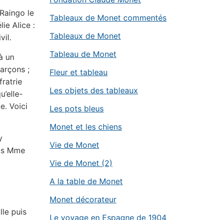
Raingo le
Tableaux de Monet commentés
ie Alice :
Tableaux de Monet
vil.
Tableau de Monet
à un
garçons ;
Fleur et tableau
fratrie
Les objets des tableaux
u’elle-
e. Voici
Les pots bleus
Monet et les chiens
y
Vie de Monet
uis Mme
Vie de Monet (2)
A la table de Monet
Monet décorateur
le puis
Le voyage en Espagne de 1904