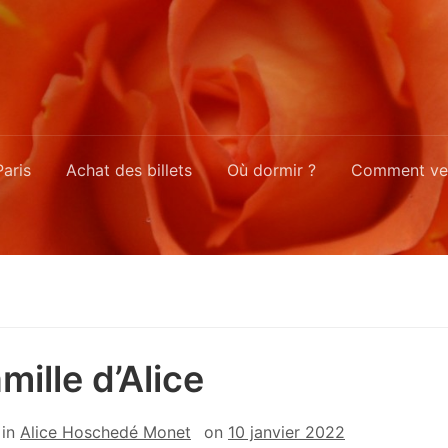
aris
Achat des billets
Où dormir ?
Comment ven
mille d’Alice
in
Alice Hoschedé Monet
on
10 janvier 2022