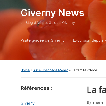
Giverny News
Le Blog d'Ariane, Guide à Giverny
Visite guidée de Giverny
Excursion depuis P
Home
»
Alice Hoschedé Monet
»
La famille d’Alice
La fa
Références :
By
ariane
Giverny