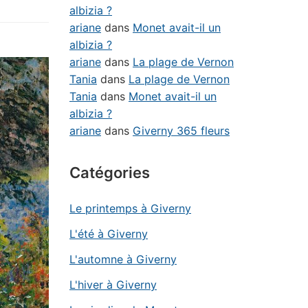
albizia ?
ariane
dans
Monet avait-il un
albizia ?
ariane
dans
La plage de Vernon
Tania
dans
La plage de Vernon
Tania
dans
Monet avait-il un
albizia ?
ariane
dans
Giverny 365 fleurs
Catégories
Le printemps à Giverny
L'été à Giverny
L'automne à Giverny
L'hiver à Giverny