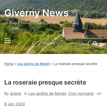
Giverny News
Le Blog d'Ariane, Guide à Giverny
Search
Toggle
for:
mobile
menu
Home
»
Les jardins de Monet
»
La roseraie presque secrète
La roseraie presque secrète
By
ariane
in
Les jardins de Monet
,
Clos normand
on
8 juin 2024